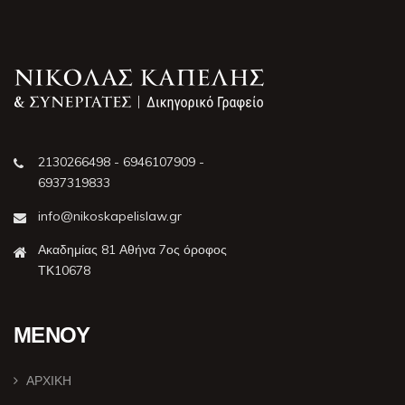
2130266498 - 6946107909 -
6937319833
info@nikoskapelislaw.gr
Ακαδημίας 81 Αθήνα 7ος όροφος
ΤΚ10678
ΜΕΝΟΥ
ΑΡΧΙΚΗ