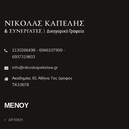
2130266498 - 6946107909 -
6937319833
info@nikoskapelislaw.gr
Ακαδημίας 81 Αθήνα 7ος όροφος
ΤΚ10678
ΜΕΝΟΥ
ΑΡΧΙΚΗ