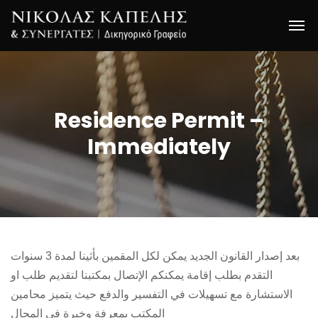
Residence Permit –
Immediately
بعد إصدار القانون الجديد يمكن لكل المقمين بأثينا لمدة 3 سنوات
التقدم بطلب إقامة يمكنكم الإتصال بمكتبنا لتقديم طلب او
الاستشارة مع تسهيلات في التفسير والدفع حيث يتميز محامين
المكتب بمعرفة وخبرة في المجال