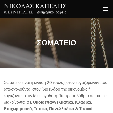
ΣΩΜΑΤΕΙΟ
Σωματείο είναι η ένωση 20 τουλάχιστον εργαζομένων που
απασχολούνται στον ίδιο κλάδο της οικονομίας ή
εργάζονται στον ίδιο εργοδότη. Τα πρωτοβάθμια σωματεία
διακρίνονται σε:
Ομοιοεπαγγελματικά, Κλαδικά,
Επιχειρησιακά, Τοπικά, Πανελλαδικά & Τοπικά