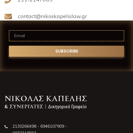
contact@nikoskapelislaw.gr
2130266498 - 6946107909 -
6937319833