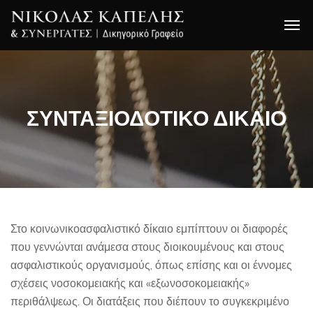
ΣΥΝΤΑΞΙΟΔΟΤΙΚΟ ΔΙΚΑΙΟ
Στο κοινωνικοασφαλιστικό δίκαιο εμπίπτουν οι διαφορές
που γεννώνται ανάμεσα στους διοικουμένους και στους
ασφαλιστικούς οργανισμούς, όπως επίσης και οι έννομες
σχέσεις νοσοκομειακής και «εξωνοσοκομειακής»
περιθάλψεως. Οι διατάξεις που διέπουν το συγκεκριμένο