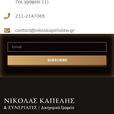
7ος γραφείο 11)
211-2147065
contact@nikoskapelislaw.gr