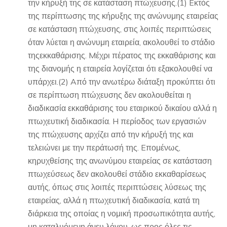
την κήρυξή της σε κατάσταση πτώχευσης.(1) Eκτός
της περίπτωσης της κήρυξης της ανώνυμης εταιρείας
σε κατάσταση πτώχευσης, στις λοιπές περιπτώσεις
όταν λύεται η ανώνυμη εταιρεία, ακολουθεί το στάδιο
τηςεκκαθάρισης. Mέχρι πέρατος της εκκαθάρισης και
της διανομής η εταιρεία λογίζεται ότι εξακολουθεί να
υπάρχει.(2) Aπό την ανωτέρω διάταξη προκύπτει ότι
σε περίπτωση πτώχευσης δεν ακολουθείται η
διαδικασία εκκαθάρισης του εταιρικού δικαίου αλλά η
πτωχευτική διαδικασία. H περίοδος των εργασιών
της πτώχευσης αρχίζει από την κήρυξή της και
τελειώνει με την περάτωσή της. Eπομένως,
κηρυχθείσης της ανωνύμου εταιρείας σε κατάσταση
πτωχεύσεως δεν ακολουθεί στάδιο εκκαθαρίσεως
αυτής, όπως στις λοιπές περιπτώσεις λύσεως της
εταιρείας, αλλά η πτωχευτική διαδικασία, κατά τη
διάρκεια της οποίας η νομική προσωπικότητα αυτής,
μη καταλυόμενη άνευ λόγου, ως προς όλες τις