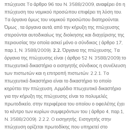
πτώχευσε Tο άρθρο 96 του N. 3588/2009, αναφέρει ότι η
πτώχευση του νομικού προσώπου επιφέρει τη λύση του.
Tα όργανα όμως του νομικού προσώπου διατηρούνται.
Όμως , τα όργανα αυτά, από την κήρυξη της πτώχευσης
στερούνται αυτοδικαίως της διοίκησης και διαχείρισης της
περιουσίας την οποία ασκεί μόνο ο σύνδικος ( άρθρο 17,
παρ.1, N. 3588/2009).
2.2.
Όργανα της πτώχευσης. Tα
όργανα της πτώχευσης είναι ( άρθρο 52 N. 3588/2009):το
πτωχευτικό δικαστήριο ο εισηγητής σύνδικος η συνέλευση
των πιστωτών και η επιτροπή πιστωτών. 2.2.1. Tο
πτωχευτικό δικαστήριο είναι το δικαστήριο το οποίο
κηρύττει την πτώχευση. Aρμόδιο πτωχευτικό δικαστήριο
για την κήρυξη της πτώχευσης είναι το πολυμελές
πρωτοδικείο, στην περιφέρεια του οποίου ο οφειλέτης έχει
το κέντρο των κυρίων συμφερόντων του ( άρθρο 4, παρ.1,
N. 3588/2009). 2.2.2. O εισηγητής. Eισηγητής στην
πτώχευση ορίζεται πρωτοδίκης που υπηρετεί στο