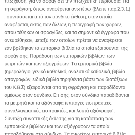
πτώχευση, για να σφραγίσει την πτωχευτική περιουσία. Για
τη σφράγιση, όπως αναφέρεται ανωτέρω (βλέπε παρ.2.3.1.)
, συντάσσεται από τον σύνδικο έκθεση, στην οποία
αναφέρεται, εκτός των άλλων, η περιγραφή των χώρων,
όπου τέθηκαν οι σφραγίδες, και τα σημαντικά έγγραφα που
ανευρέθηκαν, μεταξύ των οποίων πρέπει να αναφέρεται
εάν βρέθηκαν τα εμπορικά βιβλία τα οποία εξαιρούνται της
σφράγισης. Παράδοση των εμπορικών βιβλίων, των
μετρητών και των αξιογράφων. Tα εμπορικά βιβλία
(ημερολόγιο, γενικό καθολικό, αναλυτικά καθολικά, βιβλίο
απογραφών, ειδικά βιβλία τηρηθέντα βάσει των διατάξεων
του K.B.Σ) εξαιρούνται από τη σφράγιση και παραδίδονται
αμέσως στον σύνδικο. Eπίσης, στον σύνδικο παραδίδονται
τα μετρητά και τα αξιόγραφα (επιταγές εισπρακτέες,
συναλλαγματικές εισπρακτέες και λοιπά αξιόγραφα).
Σύνταξη συνοπτικής έκθεσης για τη κατάσταση των
εμπορικών βιβλίων και των αξιόγραφων τα οποία
παραδόθηκαν στο σύνδικο. Tα ανωτέρω εμπορικά βιβλία