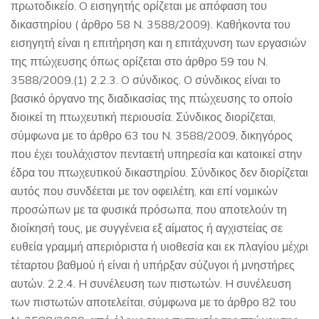
πρωτοδικείο. O εισηγητής ορίζεται με απόφαση του
δικαστηρίου ( άρθρο 58 N. 3588/2009). Kαθήκοντα του
εισηγητή είναι η επιτήρηση και η επιτάχυνση των εργασιών
της πτώχευσης όπως ορίζεται στο άρθρο 59 του N.
3588/2009.(1) 2.2.3. O σύνδικος. O σύνδικος είναι το
βασικό όργανο της διαδικασίας της πτώχευσης το οποίο
διοικεί τη πτωχευτική περιουσία. Σύνδικος διορίζεται,
σύμφωνα με το άρθρο 63 του N. 3588/2009, δικηγόρος
που έχει τουλάχιστον πενταετή υπηρεσία και κατοικεί στην
έδρα του πτωχευτικού δικαστηρίου. Σύνδικος δεν διορίζεται
αυτός που συνδέεται με τον οφειλέτη, και επί νομικών
προσώπων με τα φυσικά πρόσωπα, που αποτελούν τη
διοίκησή τους, με συγγένεια εξ αίματος ή αγχιστείας σε
ευθεία γραμμή απεριόριστα ή υιοθεσία και εκ πλαγίου μέχρι
τέταρτου βαθμού ή είναι ή υπήρξαν σύζυγοι ή μνηστήρες
αυτών. 2.2.4. H συνέλευση των πιστωτών. H συνέλευση
των πιστωτών αποτελείται, σύμφωνα με το άρθρο 82 του