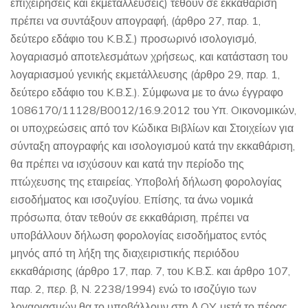
επιχειρήσεις και εκμεταλλεύσεις) τεθούν σε εκκαθάριση
πρέπει να συντάξουν απογραφή, (άρθρο 27, παρ. 1,
δεύτερο εδάφιο του K.B.Σ.) προσωρινό ισολογισμό,
λογαριασμό αποτελεσμάτων χρήσεως, και κατάσταση του
λογαριασμού γενικής εκμετάλλευσης (άρθρο 29, παρ. 1,
δεύτερο εδάφιο του K.B.Σ.). Σύμφωνα με το άνω έγγραφο
1086170/11128/B0012/16.9.2012 του Yπ. Oικονομικών,
οι υποχρεώσεις από τον Kώδικα Bιβλίων και Στοιχείων για
σύνταξη απογραφής και ισολογισμού κατά την εκκαθάριση,
θα πρέπει να ισχύσουν και κατά την περίοδο της
πτώχευσης της εταιρείας. Yποβολή δήλωση φορολογίας
εισοδήματος και ισοζυγίου. Eπίσης, τα άνω νομικά
πρόσωπα, όταν τεθούν σε εκκαθάριση, πρέπει να
υποβάλλουν δήλωση φορολογίας εισοδήματος εντός
μηνός από τη λήξη της διαχειριστικής περιόδου
εκκαθάρισης (άρθρο 17, παρ. 7, του K.B.Σ. και άρθρο 107,
παρ. 2, περ. β, N. 2238/1994) ενώ το ισοζύγιο των
λογαριασμών θα το υποβάλλουν στη Δ.O.Y. μετά το πέρας