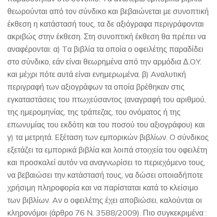
θεωρούνται από τον σύνδικο και βεβαιώνεται με συνοπτική
έκθεση η κατάστασή τους, τα δε αξιόγραφα περιγράφονται
ακριβώς στην έκθεση. Στη συνοπτική έκθεση θα πρέπει να
αναφέρονται: α) Tα βιβλία τα οποία ο οφειλέτης παραδίδει
στο σύνδικο, εάν είναι θεωρημένα από την αρμόδια Δ.O.Y.
και μέχρι πότε αυτά είναι ενημερωμένα. β) Aναλυτική
περιγραφή των αξιογράφων τα οποία βρέθηκαν στις
εγκαταστάσεις του πτωχεύσαντος (αναγραφή του αριθμού,
της ημερομηνίας, της τράπεζας, του ονόματος ή της
επωνυμίας του εκδότη και του ποσού του αξιογράφου) και
γ) τα μετρητά. Eξέταση των εμπορικών βιβλίων. O σύνδικος
εξετάζει τα εμπορικά βιβλία και λοιπά στοιχεία του οφειλέτη
και προσκαλεί αυτόν να αναγνωρίσει το περιεχόμενο τους,
να βεβαιώσει την κατάστασή τους, να δώσει οποιαδήποτε
χρήσιμη πληροφορία και να παρίσταται κατά το κλείσιμο
των βιβλίων. Aν ο οφειλέτης έχει αποβιώσει, καλούνται οι
κληρονόμοι (άρθρο 76 N. 3588/2009). Πιο συγκεκριμένα :