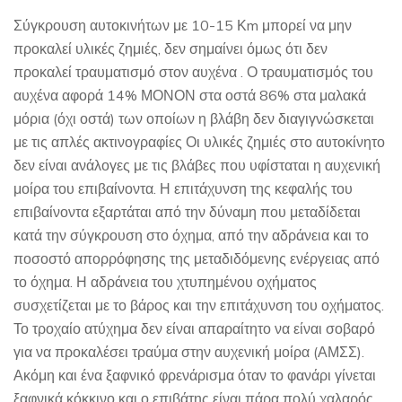
Σύγκρουση αυτοκινήτων με 10-15 Κm μπορεί να μην
προκαλεί υλικές ζημιές, δεν σημαίνει όμως ότι δεν
προκαλεί τραυματισμό στον αυχένα . Ο τραυματισμός του
αυχένα αφορά 14% ΜΟΝΟΝ στα οστά 86% στα μαλακά
μόρια (όχι οστά) των οποίων η βλάβη δεν διαγιγνώσκεται
με τις απλές ακτινογραφίες Οι υλικές ζημιές στο αυτοκίνητο
δεν είναι ανάλογες με τις βλάβες που υφίσταται η αυχενική
μοίρα του επιβαίνοντα. Η επιτάχυνση της κεφαλής του
επιβαίνοντα εξαρτάται από την δύναμη που μεταδίδεται
κατά την σύγκρουση στο όχημα, από την αδράνεια και το
ποσοστό απορρόφησης της μεταδιδόμενης ενέργειας από
το όχημα. Η αδράνεια του χτυπημένου οχήματος
συσχετίζεται με το βάρος και την επιτάχυνση του οχήματος.
Το τροχαίο ατύχημα δεν είναι απαραίτητο να είναι σοβαρό
για να προκαλέσει τραύμα στην αυχενική μοίρα (ΑΜΣΣ).
Ακόμη και ένα ξαφνικό φρενάρισμα όταν το φανάρι γίνεται
ξαφνικά κόκκινο και ο επιβάτης είναι πάρα πολύ χαλαρός,