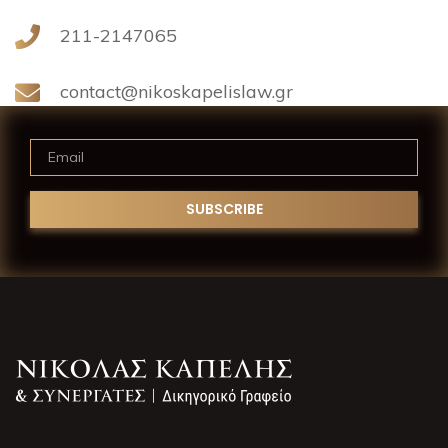
211-2147065
contact@nikoskapelislaw.gr