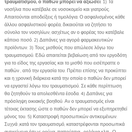
τραυματισμού, ο παθών μπορεί να αξιώσει
: 1) Τα
νοσήλια που κατέβαλε σε νοσοκομείο και γιατρούς.
Απαιτούνται αποδείξεις ή τιμολόγια. Ο ασφαλισμένος κάθε
άλλου ασφαλιστικού φορέα, δικαιούται να ζητήσει το
σύνολο τον νοσηλίων, ασχέτως αν ο φορέας του κατέβαλε
κάποιο ποσό. 2) Δαπάνες για αγορά φαρμακευτικών
προϊόντων. 3) Τους μισθούς που απώλεσε λόγω του
τραυματισμού. Εδώ απαιτείται βεβαίωση από τον εργοδότη
για το είδος της εργασίας και το μισθό που εισέπραττε ο
παθών , από την εργασία του. Πρέπει επίσης να προκύπτει
και η χρονική διάρκεια κατά την οποία ο παθών δεν μπορεί
να εργαστεί λόγω του τραυματισμού. Σε κάθε περίπτωση
θα ζητηθούν τα απολεσθέντα έσοδα. 4) Δαπάνες για
πρόσληψη οικιακής βοηθού. Αν ο τραυματισμός είναι
τέτοιας έκτασης ώστε ο παθών δεν μπορεί να εξυπηρετηθεί
μόνος του. 5) Καταστροφή προσωπικών αντικειμένων.
Συχνά ,κατά τον τραυματισμό, καταστρέφονται προσωπικά
αντικείμενα όπως ρούχα ,παπούτσια , ρολόγια κλπ . Ο