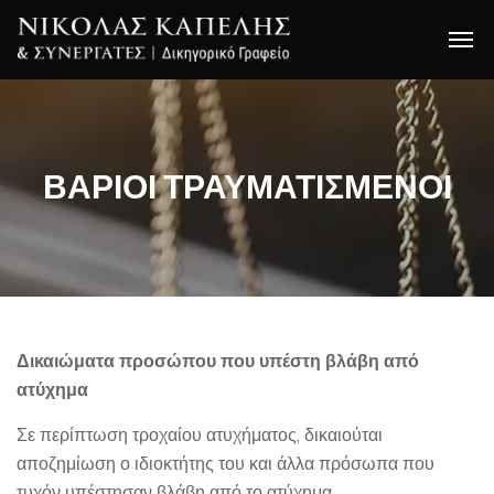
ΒΑΡΙΟΙ ΤΡΑΥΜΑΤΙΣΜΕΝΟΙ
Δικαιώματα προσώπου που υπέστη βλάβη από
ατύχημα
Σε περίπτωση τροχαίου ατυχήματος, δικαιούται
αποζημίωση ο ιδιοκτήτης του και άλλα πρόσωπα που
τυχόν υπέστησαν βλάβη από το ατύχημα.