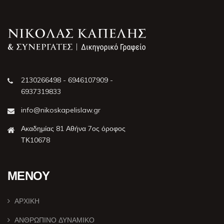
2130266498 - 6946107909 -
6937319833
info@nikoskapelislaw.gr
Ακαδημίας 81 Αθήνα 7ος όροφος
ΤΚ10678
ΜΕΝΟΥ
ΑΡΧΙΚΗ
ΑΝΘΡΩΠΙΝΟ ΔΥΝΑΜΙΚΟ