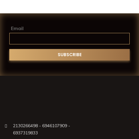
Email
2130266498 - 6946107909 -
6937319833