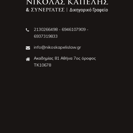
2130266498 - 6946107909 -
6937319833
info@nikoskapelislaw.gr
Ακαδημίας 81 Αθήνα 7ος όροφος
ΤΚ10678