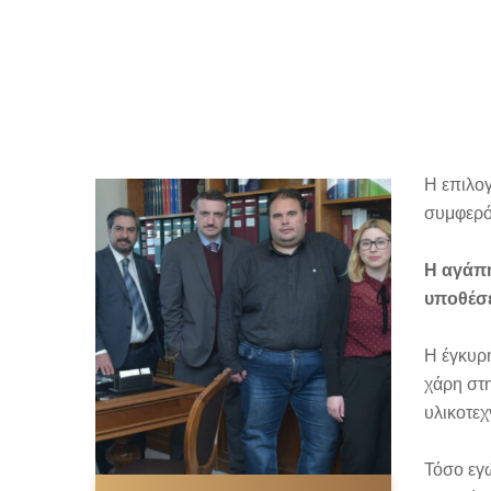
Η επιλογ
συμφερό
Η αγάπη
υποθέσ
Η έγκυρη
χάρη στη
υλικοτεχ
Τόσο εγώ