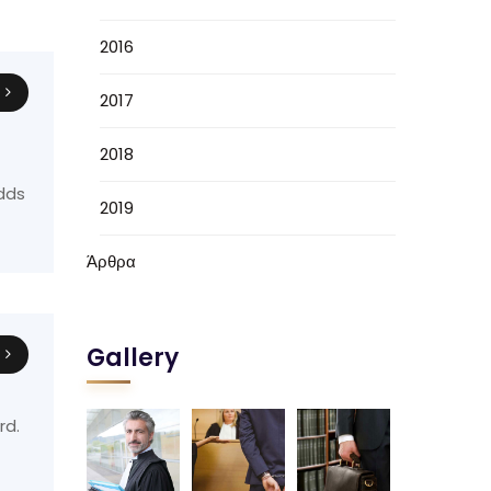
2016
η
2017
2018
odds
2019
Άρθρα
Gallery
η
rd.