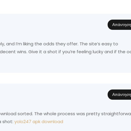
Απάντησ
y, and I’m liking the odds they offer. The site’s easy to
ecent wins. Give it a shot if you’re feeling lucky and if the 
.
Απάντησ
ownload sorted. The whole process was pretty straightforwa
a shot:
yolo247 apk download