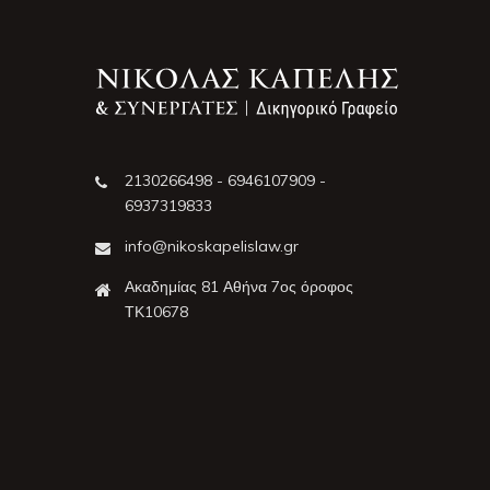
2130266498 - 6946107909 -
6937319833
info@nikoskapelislaw.gr
Ακαδημίας 81 Αθήνα 7ος όροφος
ΤΚ10678