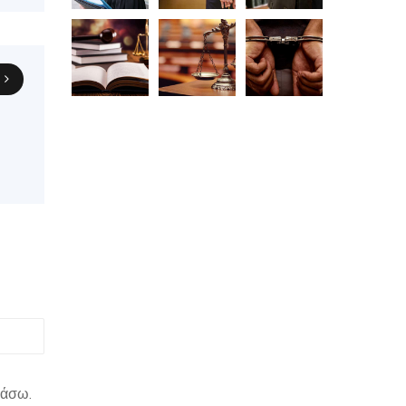
η
ιάσω.