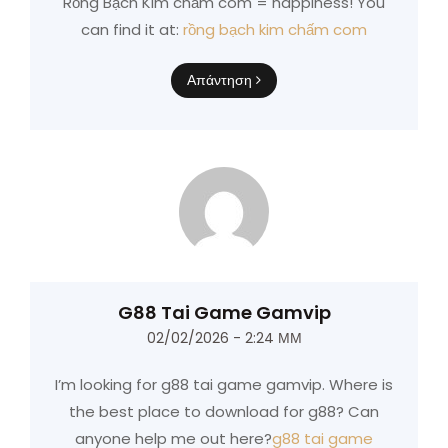
Rồng Bạch Kim chấm com = happiness! You
can find it at:
rồng bạch kim chấm com
Απάντηση
G88 Tai Game Gamvip
02/02/2026 - 2:24 ΜΜ
I’m looking for g88 tai game gamvip. Where is
the best place to download for g88? Can
anyone help me out here?
g88 tai game