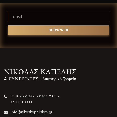
2130266498 - 6946107909 -
6937319833
info@nikoskapelislaw.gr