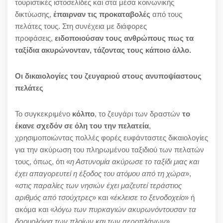
τουριστικές ιστοσελίδες και στα μέσα κοινωνικής
δικτύωσης,
έπαιρναν τις προκαταβολές
από τους
πελάτες τους. Στη συνέχεια με διάφορες
προφάσεις,
ειδοποιούσαν τους ανθρώπους πως τα
ταξίδια ακυρώνονταν, τάζοντας τους κάποιο άλλο.
Οι δικαιολογίες του ζευγαριού στους ανυποψίαστους
πελάτες
Το συγκεκριμένο
κόλπο
, το ζευγάρι των δραστών
το
έκανε σχεδόν σε όλη του την πελατεία
,
χρησιμοποιώντας πολλές φορές ευφάνταστες δικαιολογίες
για την ακύρωση του πληρωμένου ταξιδιού των πελατών
τους, όπως, ότι «
η Αστυνομία ακύρωσε το ταξίδι μιας και
έχει απαγορευτεί η έξοδος του ατόμου από τη χώρα
»,
«
στις παραλίες των νησιών έχει μαζευτεί τεράστιος
αριθμός από τσούχτρες
» και «
έκλεισε το ξενοδοχείο
» ή
ακόμα και «
λόγω των πυρκαγιών ακυρωνόντουσαν τα
δρομολόγια των πλοίων και των αεροπλάνων
».