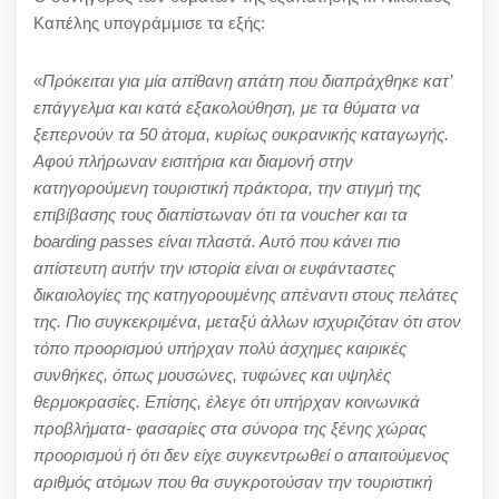
Καπέλης υπογράμμισε τα εξής:
«
Πρόκειται για μία απίθανη απάτη που διαπράχθηκε κατ’
επάγγελμα και κατά εξακολούθηση, με τα θύματα να
ξεπερνούν τα 50 άτομα, κυρίως ουκρανικής καταγωγής.
Αφού πλήρωναν εισιτήρια και διαμονή στην
κατηγορούμενη τουριστική πράκτορα, την στιγμή της
επιβίβασης τους διαπίστωναν ότι τα voucher και τα
boarding passes είναι πλαστά. Αυτό που κάνει πιο
απίστευτη αυτήν την ιστορία είναι οι ευφάνταστες
δικαιολογίες της κατηγορουμένης απέναντι στους πελάτες
της. Πιο συγκεκριμένα, μεταξύ άλλων ισχυριζόταν ότι στον
τόπο προορισμού υπήρχαν πολύ άσχημες καιρικές
συνθήκες, όπως μουσώνες, τυφώνες και υψηλές
θερμοκρασίες. Επίσης, έλεγε ότι υπήρχαν κοινωνικά
προβλήματα- φασαρίες στα σύνορα της ξένης χώρας
προορισμού ή ότι δεν είχε συγκεντρωθεί ο απαιτούμενος
αριθμός ατόμων που θα συγκροτούσαν την τουριστική